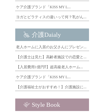
ケア介護ブランド「KISS MY L...
ヨガとピラティスの違いって何？乳がん...
介護Daialy
老人ホームに入居のお父さんにプレゼン...
【介護士は見た】高齢者施設での恋愛と...
【入居費用1億円⁉】超高級老人ホーム...
ケア介護ブランド「KISS MY L...
【介護福祉士がおすすめ！】介護施設に...
Style Book