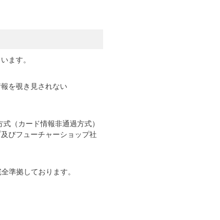
ています。
情報を覗き見されない
方式（カード情報非通過方式）
プ及びフューチャーショップ社
完全準拠しております。