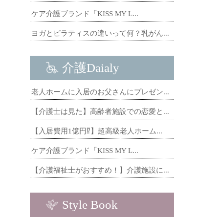
ケア介護ブランド「KISS MY L...
ヨガとピラティスの違いって何？乳がん...
介護Daialy
老人ホームに入居のお父さんにプレゼン...
【介護士は見た】高齢者施設での恋愛と...
【入居費用1億円⁉】超高級老人ホーム...
ケア介護ブランド「KISS MY L...
【介護福祉士がおすすめ！】介護施設に...
Style Book