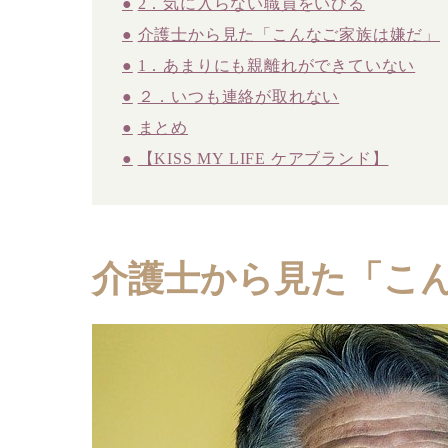
2．気に入らない職員をいびる
介護士から見た「こんなご家族は嫌だ」
1．あまりにも親離れができていない
２．いつも連絡が取れない
まとめ
【KISS MY LIFE ケアブランド】
介護士から見た「こ