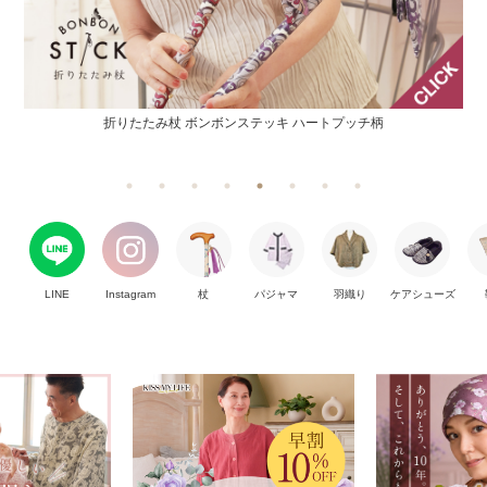
折りたたみ杖 ボンボンステッキ BON VOYAGE
LINE
Instagram
杖
パジャマ
羽織り
ケアシューズ