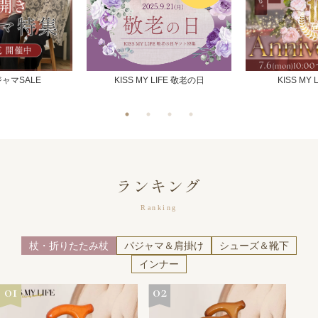
ャマSALE
KISS MY LIFE 敬老の日
KISS MY 
ランキング
Ranking
杖・折りたたみ杖
パジャマ＆肩掛け
シューズ＆靴下
インナー