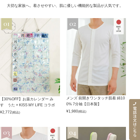
大切な家族へ。着させやすい、肌に優しい機能的な製品が人気です。
メンズ 前開きワンタッチ肌着 綿10
【30%OFF】お薬カレンダー み
0% 7分袖【日本製】
すゞうた × KISS MY LIFE コラボ
¥
1,980
(税込)
¥
2,772
(税込)