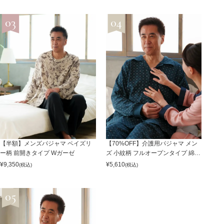
【半額】メンズパジャマ ペイズリ
【70%OFF】介護用パジャマ メン
ー柄 前開きタイプ Wガーゼ
ズ 小紋柄 フルオープンタイプ 綿10
0%
¥
9,350
¥
5,610
(税込)
(税込)