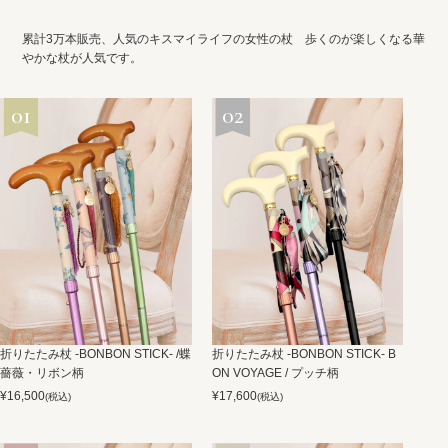
累計3万本販売、人気のキスマイライフの女性の杖 歩くのが楽しくなる華
やかな杖が人気です。
折りたたみ杖 -BONBON STICK- /蝶
折りたたみ杖 -BONBON STICK- B
薔薇・リボン柄
ON VOYAGE / プッチ柄
¥
16,500
¥
17,600
(税込)
(税込)