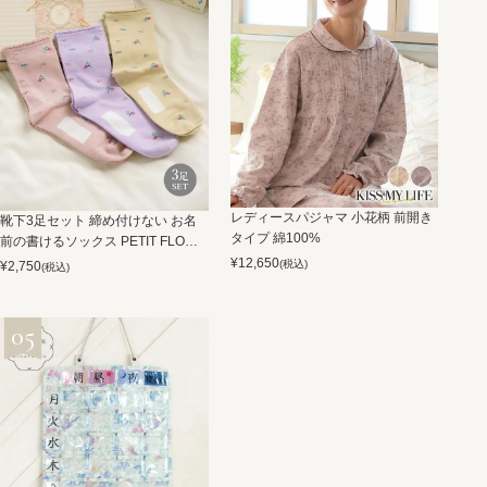
レディースパジャマ 小花柄 前開き
靴下3足セット 締め付けない お名
タイプ 綿100%
前の書けるソックス PETIT FLOWE
R
¥
12,650
(税込)
¥
2,750
(税込)