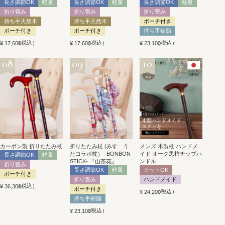
長さ調節OK
軽量
長さ調節OK
軽量
長さ調節OK
軽量
折り畳み
折り畳み
折り畳み
持ち手天然木
持ち手天然木
ポーチ付き
ポーチ付き
ポーチ付き
持ち手樹脂
税込
税込
税込
¥
17,600
¥
17,600
¥
23,100
カーボン製 折りたたみ杖
折りたたみ杖 (みすゞう
メンズ 木製杖 ハンドメ
たコラボ杖） -BONBON
イド オーク黒柿チップハ
長さ調節OK
軽量
STICK- 『山茶花』
ンドル
折り畳み
長さ調節OK
軽量
カットOK
ポーチ付き
折り畳み
ハンドメイド
税込
¥
36,300
ポーチ付き
税込
¥
24,200
持ち手樹脂
税込
¥
23,100