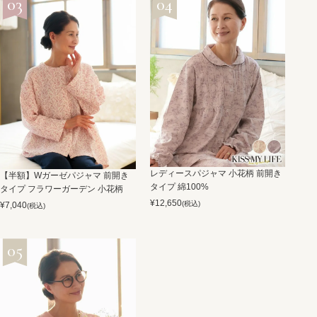
レディースパジャマ 小花柄 前開き
【半額】Wガーゼパジャマ 前開き
タイプ 綿100%
タイプ フラワーガーデン 小花柄
¥
12,650
(税込)
¥
7,040
(税込)