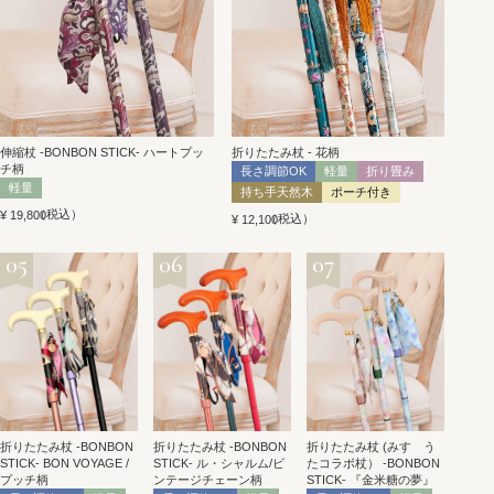
伸縮杖 -BONBON STICK- ハートプッ
折りたたみ杖 - 花柄
チ柄
長さ調節OK
軽量
折り畳み
軽量
持ち手天然木
ポーチ付き
税込
¥
19,800
税込
¥
12,100
折りたたみ杖 -BONBON
折りたたみ杖 -BONBON
折りたたみ杖 (みすゞう
STICK- BON VOYAGE /
STICK- ル・シャルム/ビ
たコラボ杖） -BONBON
プッチ柄
ンテージチェーン柄
STICK- 『金米糖の夢』