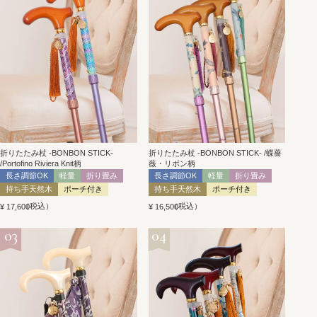
折りたたみ杖 -BONBON STICK-
折りたたみ杖 -BONBON STICK- /蝶薔
/Portofino Riviera Knit柄
薇・リボン柄
長さ調節OK
軽量
折り畳み
長さ調節OK
軽量
折り畳み
持ち手天然木
ポーチ付き
持ち手天然木
ポーチ付き
税込
税込
¥
17,600
¥
16,500