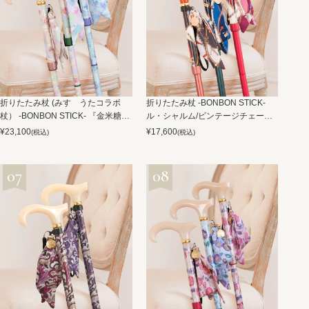
折りたたみ杖 (みすゞうたコラボ
折りたたみ杖 -BONBON STICK-
杖） -BONBON STICK- 『金米糖の
ル・シャルム/ビンテージチェーン
夢』
柄
¥
23,100
¥
17,600
(税込)
(税込)