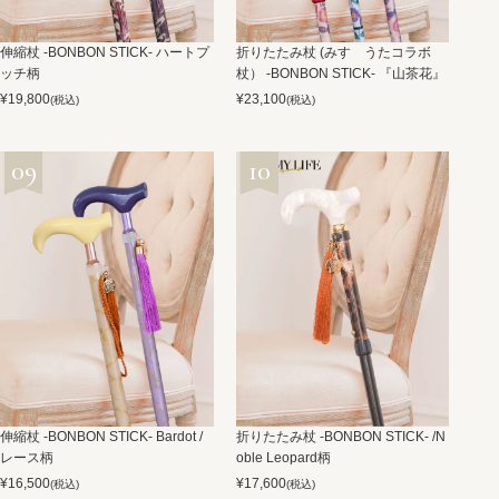
伸縮杖 -BONBON STICK- ハートプ
折りたたみ杖 (みすゞうたコラボ
ッチ柄
杖） -BONBON STICK- 『山茶花』
¥
19,800
¥
23,100
(税込)
(税込)
伸縮杖 -BONBON STICK- Bardot /
折りたたみ杖 -BONBON STICK- /N
レース柄
oble Leopard柄
¥
16,500
¥
17,600
(税込)
(税込)