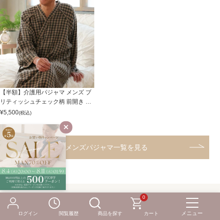
【半額】介護用パジャマ メンズ ブ
リティッシュチェック柄 前開き 浴
衣タイプ 綿100%
¥
5,500
(税込)
メンズパジャマ一覧を見る
0
高齢のご家族へのプレゼント
ログイン
閲覧履歴
商品を探す
カート