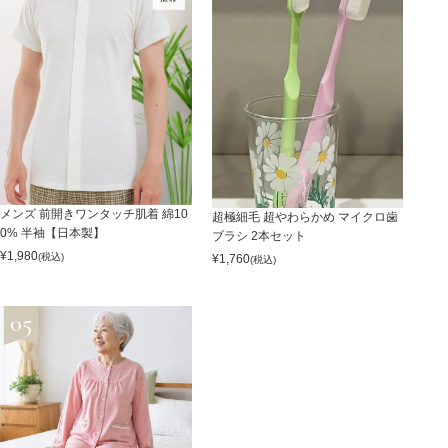
メンズ 前開きワンタッチ肌着 綿10
超極細毛 超やわらかめ マイクロ歯
0% 半袖【日本製】
ブラシ 2本セット
¥
1,980
(税込)
¥
1,760
(税込)