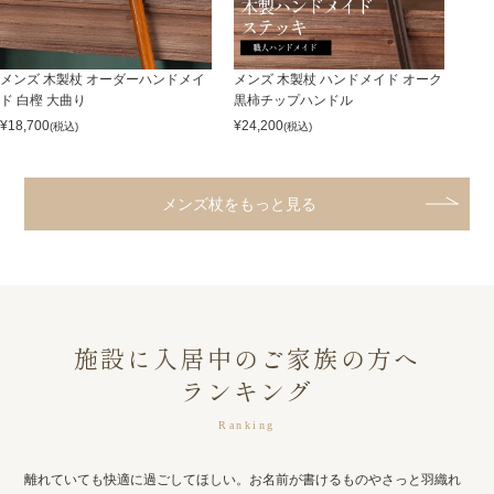
メンズ 木製杖 オーダーハンドメイ
メンズ 木製杖 ハンドメイド オーク
ド 白樫 大曲り
黒柿チップハンドル
¥
18,700
¥
24,200
(税込)
(税込)
メンズ杖をもっと見る
施設に入居中のご家族の方へ
ランキング
Ranking
離れていても快適に過ごしてほしい。お名前が書けるものやさっと羽織れ