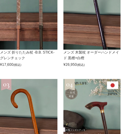
メンズ 折りたたみ杖 -B.B. STICK-
メンズ 木製杖 オーダーハンドメイ
グレンチェック
ド 黒檀×白樫
¥
17,600
¥
26,950
(税込)
(税込)