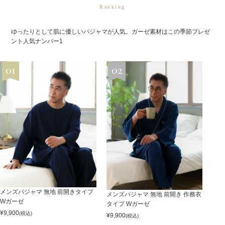
Ranking
ゆったりとして肌に優しいパジャマが人気。ガーゼ素材はこの季節プレゼ
ント人気ナンバー1
メンズパジャマ 無地 前開きタイプ
メンズパジャマ 無地 前開き 作務衣
Wガーゼ
タイプ Wガーゼ
¥
9,900
(税込)
¥
9,900
(税込)