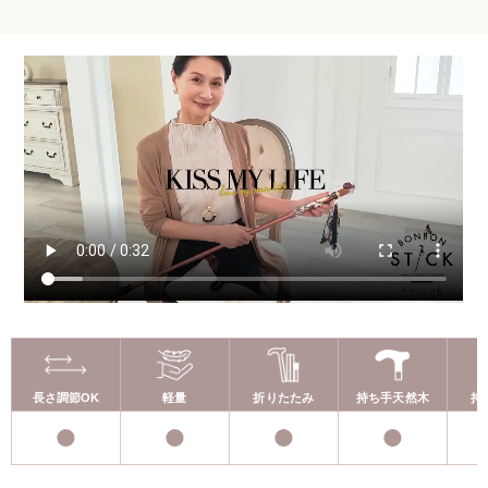
長さ調節OK
軽量
折りたたみ
持ち手天然木
持
LINE
相談
0
※横スクロールで表示
ログイン
閲覧履歴
商品を探す
カート