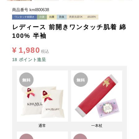
商品番号
kml800638
ワンタッチ前開き
介護
抗菌
防臭
商業洗濯OK
綿100%
レディース 前開きワンタッチ肌着 綿
100% 半袖
¥
1,980
税込
18
ポイント進呈
通常
一本杖