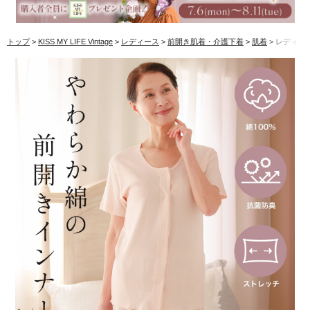
トップ
KISS MY LIFE Vintage
レディース
前開き肌着・介護下着
肌着
レディース