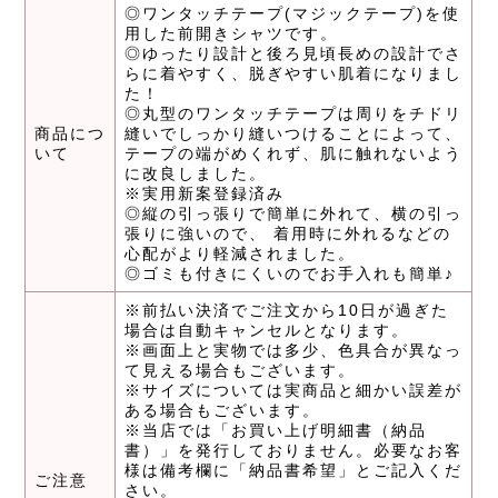
◎ワンタッチテープ(マジックテープ)を使
用した前開きシャツです。
◎ゆったり設計と後ろ見頃長めの設計でさ
らに着やすく、脱ぎやすい肌着になりまし
た！
◎丸型のワンタッチテープは周りをチドリ
商品につ
縫いでしっかり縫いつけることによって、
いて
テープの端がめくれず、肌に触れないよう
に改良しました。
※実用新案登録済み
◎縦の引っ張りで簡単に外れて、横の引っ
張りに強いので、 着用時に外れるなどの
心配がより軽減されました。
◎ゴミも付きにくいのでお手入れも簡単♪
※前払い決済でご注文から10日が過ぎた
場合は自動キャンセルとなります。
※画面上と実物では多少、色具合が異なっ
て見える場合もございます。
※サイズについては実商品と細かい誤差が
ある場合もございます。
※当店では「お買い上げ明細書（納品
書）」を発行しておりません。必要なお客
様は備考欄に「納品書希望」とご記入くだ
ご注意
さい。