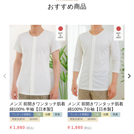
おすすめ商品
メンズ 前開きワンタッチ肌着
メンズ 前開きワンタッチ肌着
綿100% 半袖【日本製】
綿100% 7分袖【日本製】
ワンタッチ前開き
介護
抗菌
防臭
ワンタッチ前開き
介護
抗菌
防臭
商業洗濯OK
綿100%
商業洗濯OK
綿100%
¥
1,980
¥
1,980
税込
税込