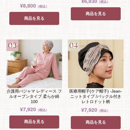
¥6,930
（税込）
¥8,800
（税込）
商品を見る
商品を見る
介護用パジャマ レディース フ
医療用帽子(ケア帽子) -Jean-
ルオープンタイプ 柔らか綿
ニットタイプ /バックル付き
100
レトロドット柄
¥7,920
¥7,920
（税込）
（税込）
商品を見る
商品を見る