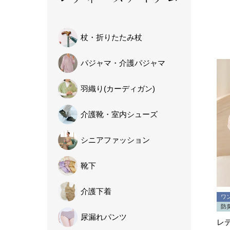
杖・
折りたたみ杖
パジャマ・
介護パジャマ
羽織り
(カーディガン)
介護靴・
室内シューズ
シニア
ファッション
靴下
介護下着
ワ
防
尿漏れパンツ
レデ