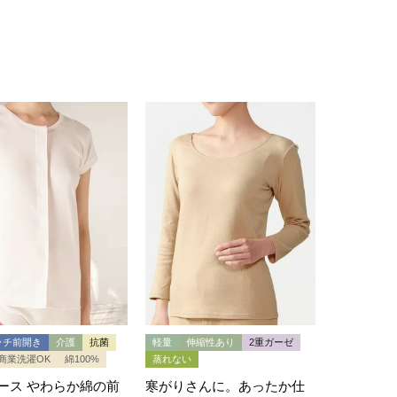
ッチ前開き
介護
抗菌
軽量
伸縮性あり
2重ガーゼ
商業洗濯OK
綿100%
蒸れない
ース やわらか綿の前
寒がりさんに。あったか仕