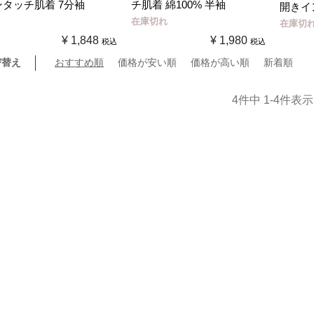
ンタッチ肌着 7分袖
チ肌着 綿100% 半袖
開きイ
在庫切れ
在庫切
¥
1,848
¥
1,980
税込
税込
び替え
おすすめ順
価格が安い順
価格が高い順
新着順
4
件中
1
-
4
件表示