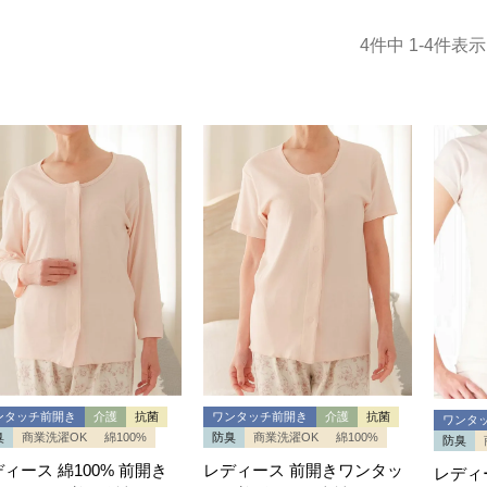
4
件中
1
-
4
件表示
ンタッチ前開き
介護
抗菌
ワンタッチ前開き
介護
抗菌
ワンタ
臭
商業洗濯OK
綿100%
防臭
商業洗濯OK
綿100%
防臭
ィース 綿100% 前開き
レディース 前開きワンタッ
レディ