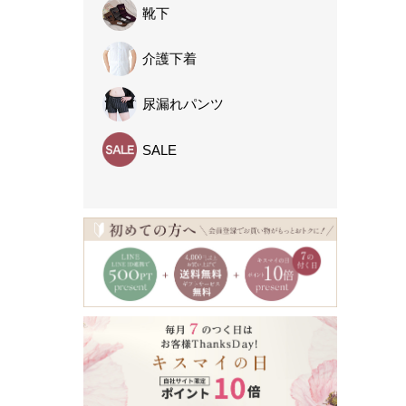
靴下
介護下着
尿漏れパンツ
SALE