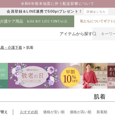
令和8年熊本地震に伴う配送影響について
会員登録＆LINE連携で500ptプレゼント！
詳細はこちら
・介護ケア用品
KISS MY LIFE VINTAGE
私たちについて
ギフト
アイテムから探す
肌着・介護下着
肌着
肌着
び替え
おすすめ順
価格が安い順
価格が高い順
新着順