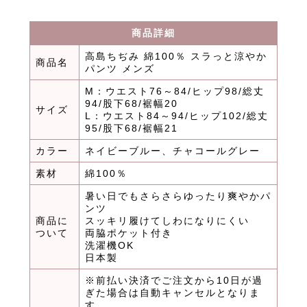
商品詳細
高島ちぢみ 綿100％ スラっと涼やか
商品名
パンツ メンズ
M：ウエスト76～84/ヒップ98/総丈
94/股下68/裾幅20
サイズ
L：ウエスト84～94/ヒップ102/総丈
95/股下68/裾幅21
カラー
ネイビーブルー、チャコールグレー
素材
綿100％
暑い日でもさらさらゆったり爽やかパ
ンツ
商品に
スッキリ履けてしわになりにくい
ついて
両脇ポケット付き
洗濯機OK
日本製
※前払い決済でご注文から10日が過
ぎた場合は自動キャンセルとなりま
す。