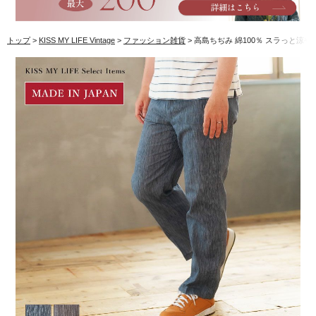
トップ
KISS MY LIFE Vintage
ファッション雑貨
高島ちぢみ 綿100％ スラっと涼