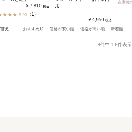
在庫切
¥
7,810
用
税込
（1）
5.00
¥
4,950
税込
び替え
おすすめ順
価格が安い順
価格が高い順
新着順
8
件中
1
-
8
件表示