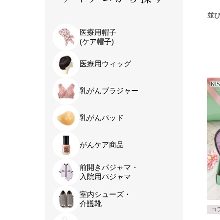
並
医療用帽子
(ケア帽子)
医療用ウィッグ
乳がんブラジャー
乳がんパッド
がんケア商品
前開きパジャマ・
入院用パジャマ
室内シューズ・
介護靴
コ