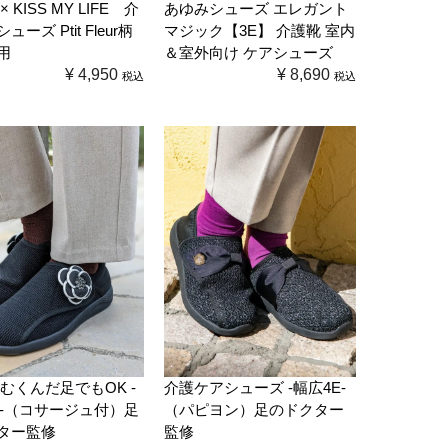
 KISS MY LIFE 介
あゆみシューズ エレガント
ーズ Ptit Fleur柄
マジック【3E】 介護靴 室内
用
＆室外向け ケアシューズ
¥
4,950
¥
8,690
税込
税込
 むくんだ足でもOK -
介護ケアシューズ -幅広4E-
E-（コサージュ付）足
（パピヨン）足のドクター
ター監修
監修