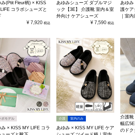
(Ptit Fleur柄) × KISS
あゆみシューズ ダブルマジ
あゆみ ×
 LIFE コラボシューズと
ック【3E】 介護靴 室内＆室
護ケアシュ
下
外向け ケアシューズ
｜室内
¥
7,920
¥
7,590
税込
税込
介護靴
ラボモデル
介護
室内のみ
幅広5
み × KISS MY LIFE コラ
あゆみ × KISS MY LIFE ケア
のドク
シューズと靴下
シューズ ツイード柄｜室内