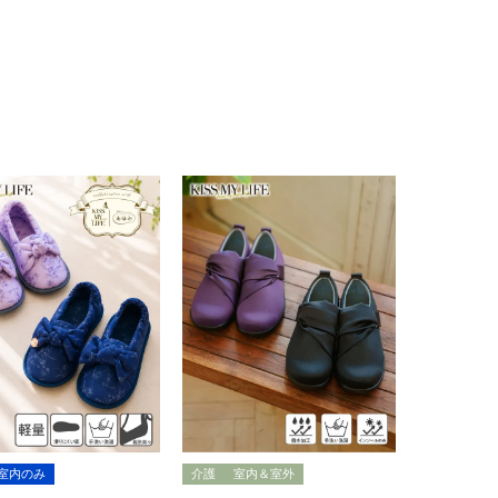
室内のみ
介護
室内＆室外