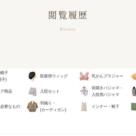
閲覧履歴
History
用帽子
医療用ウィッグ
乳がんブラジャー
帽子)
前開きパジャマ・
ケア商品
入院セット
入院用パジャマ
羽織り・
に必要なもの
インナー・靴下
(カーディガン)