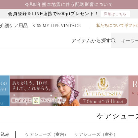
令和8年熊本地震に伴う配送影響について
会員登録＆LINE連携で500ptプレゼント！
詳細はこちら
・介護ケア用品
KISS MY LIFE VINTAGE
私たちについて
ギフト
アイテムから探す
ケアシュー
り込み
ケアシューズ（室内）
ケアシューズ（室外）