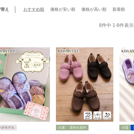
び替え
おすすめ順
価格が安い順
価格が高い順
新着順
8
件中
1
-
8
件表示
ラボモデル
介護
室内＆室外
介護