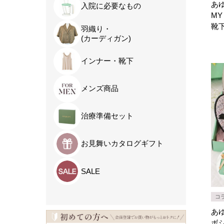
あゆみ
入院に必要なもの
MY
靴
羽織り・
(カーディガン)
インナー・靴下
メンズ商品
治療準備セット
お見舞いカタログギフト
SALE
コ
あゆ
ボ