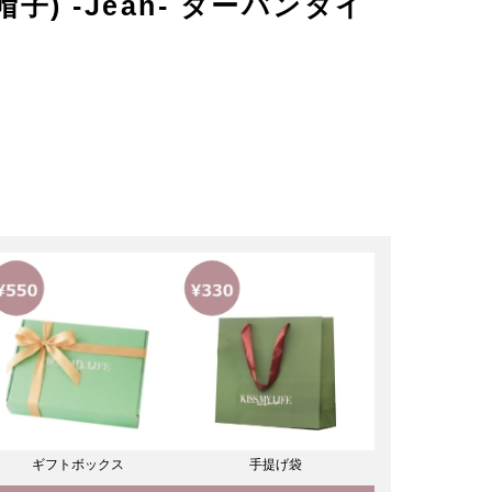
子) -Jean- ターバンタイ
ギフトボックス
手提げ袋