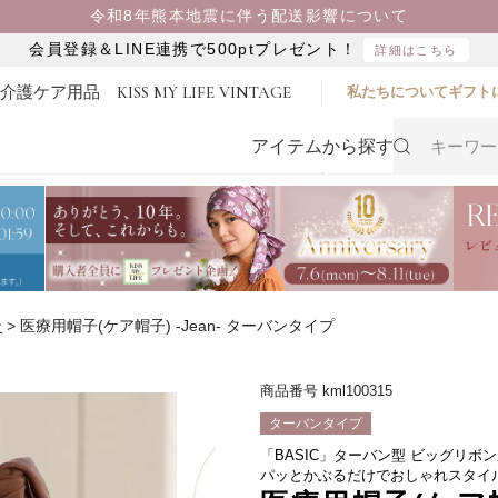
令和8年熊本地震に伴う配送影響について
会員登録＆LINE連携で500ptプレゼント！
詳細はこちら
・介護ケア用品
KISS MY LIFE VINTAGE
私たちについて
ギフト
アイテムから探す
ン
医療用帽子(ケア帽子) -Jean- ターバンタイプ
商品番号
kml100315
ターバンタイプ
「BASIC」ターバン型 ビッグリ
パッとかぶるだけでおしゃれスタイ