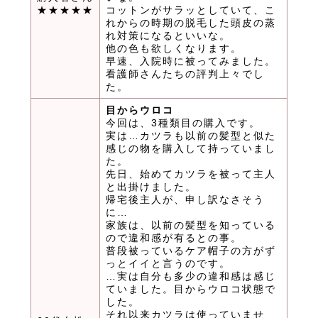
★★★★★
コットンがサラッとしていて、こ
れからの時期の脱毛した頭皮の蒸
れ対策になるといいな。
他の色も欲しくなります。
早速、入院時に被ってみました。
看護師さんたちの評判上々でし
た。
目からウロコ
今回は、3種類目の購入です。
実は…カツラも以前の髪型と似た
感じの物を購入して持っていまし
た。
先日、始めてカツラを被って主人
と出掛けました。
帰宅後主人が、申し訳なさそう
に…
家族は、以前の髪型を知っている
ので違和感が有るとの事。
普段被っているケア帽子の方がず
っとイイと言うのです。
…実は自分も多少の違和感は感じ
ていました。目からウロコ状態で
した。
それ以来カツラは使っていませ