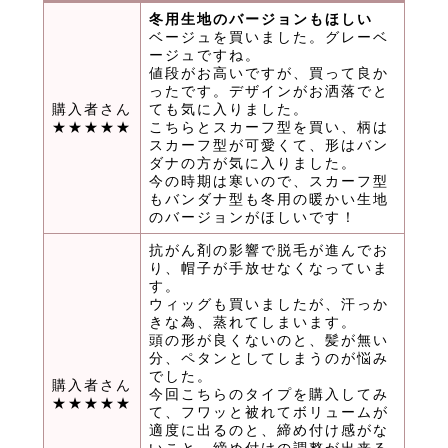
冬用生地のバージョンもほしい
ベージュを買いました。グレーベ
ージュですね。
値段がお高いですが、買って良か
ったです。デザインがお洒落でと
購入者さん
ても気に入りました。
★★★★★
こちらとスカーフ型を買い、柄は
スカーフ型が可愛くて、形はバン
ダナの方が気に入りました。
今の時期は寒いので、スカーフ型
もバンダナ型も冬用の暖かい生地
のバージョンがほしいです！
抗がん剤の影響で脱毛が進んでお
り、帽子が手放せなくなっていま
す。
ウィッグも買いましたが、汗っか
きな為、蒸れてしまいます。
頭の形が良くないのと、髪が無い
分、ペタンとしてしまうのが悩み
でした。
購入者さん
今回こちらのタイプを購入してみ
★★★★★
て、フワッと被れてボリュームが
適度に出るのと、締め付け感がな