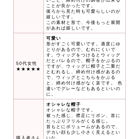
いこと、締め付けの調整が出来る
ことが良かったです。
後ろから見た時も可愛らしいのが
嬉しいです。
この素材と形で、今後もっと展開
があれば嬉しいです。
可愛い
形がすごく可愛いです。適度にゆ
とりがあるので、むれにくいで
す。ウィッグをつけるとウィッグ
だとバレるので、帽子をかぶるの
50代女性
ですが、ウィッグに帽子と二重だ
★★★★★
とむれるし、締め付け感があるの
で、ウィッグとこちらをかぶる
と、締め付け感がなく楽です。 色
違いでグレーなどもあるといいの
に。
オシャレな帽子
オシャレな帽子です。
被った感じ、襟足にリボン、首に
たっぷりフリルがくる感じ。
首もとにボリュームがあるので、
デカい顔も少し小さく見えるとい
購入者さん
いな。