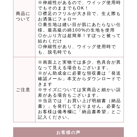
※伸縮性があるので、ウイッグ使用時
でもそのままでもOK！
商品に
◎襟足のフリルが大き目で、生え際も
ついて
お洒落にフォロー
◎裏生地は縫い目が肌にあたらない仕
様。最高級の綿100%の生地を使用
◎かぶり方は超簡単！すぽっと被って
結わくだけ
◎伸縮性があり、ウイッグ使用時で
も、脱毛時でも
※画面上と実物では多少、色具合が異
なって見える場合もございます。
※がん助成金に必要な領収書は「発送
確認メール」本文からダウンロードで
きます
ご注意
※サイズについては実商品と細かい誤
差がある場合もございます。
※当店では「お買い上げ明細書（納品
書）」を発行しておりません。必要な
お客様は備考欄に「納品書希望」とご
記入ください。
お客様の声