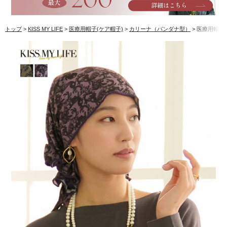
トップ
KISS MY LIFE
医療用帽子(ケア帽子)
カリーナ（バンダナ型）
医療用帽子(ケ