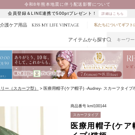
令和8年熊本地震に伴う配送影響について
会員登録＆LINE連携で500ptプレゼント！
詳細はこちら
・介護ケア用品
KISS MY LIFE VINTAGE
私たちについて
ギフト
アイテムから探す
ドリー（スカーフ型）
医療用帽子(ケア帽子) -Audrey- スカーフタイプ
商品番号
kml100144
スカーフタイプ
医療用帽子(ケア帽子