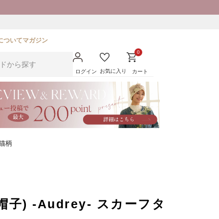
について
マガジン
0
お気に入り
ログイン
カート
/猫柄
) -Audrey- スカーフタ