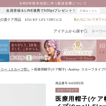
令和8年熊本地震に伴う配送影響について
会員登録＆LINE連携で500ptプレゼント！
詳細はこちら
・介護ケア用品
KISS MY LIFE VINTAGE
私たちについて
ギフト
アイテムから探す
ドリー（スカーフ型）
医療用帽子(ケア帽子) -Audrey- スカーフタイプ/Sma
商品番号
kml100135
スカーフタイプ
医療用帽子(ケア帽子