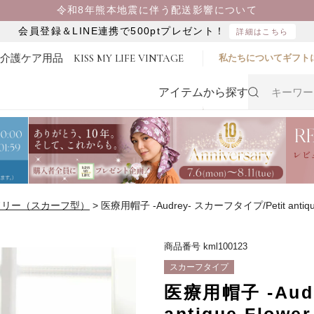
令和8年熊本地震に伴う配送影響について
会員登録＆LINE連携で500ptプレゼント！
詳細はこちら
・介護ケア用品
KISS MY LIFE VINTAGE
私たちについて
ギフト
アイテムから探す
ドリー（スカーフ型）
医療用帽子 -Audrey- スカーフタイプ/Petit antique
商品番号
kml100123
スカーフタイプ
医療用帽子 -Aud