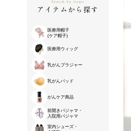
Search by items
アイテムから探す
医療用帽子
(ケア帽子)
医療用ウィッグ
乳がんブラジャー
乳がんパッド
がんケア商品
前開きパジャマ・
入院用パジャマ
室内シューズ・