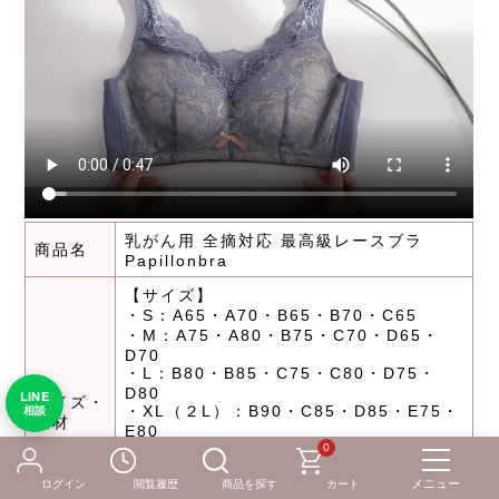
乳がん用 全摘対応 最高級レースブラ
商品名
Papillonbra
【サイズ】
・S：A65・A70・B65・B70・C65
・M：A75・A80・B75・C70・D65・
D70
・L：B80・B85・C75・C80・D75・
D80
LINE
サイズ・
・XL（２L）：B90・C85・D85・E75・
相談
素材
E80
・XXL（3L）：C90・C95・D90・
0
D95・E85・E90
ログイン
閲覧履歴
商品を探す
カート
【素材】