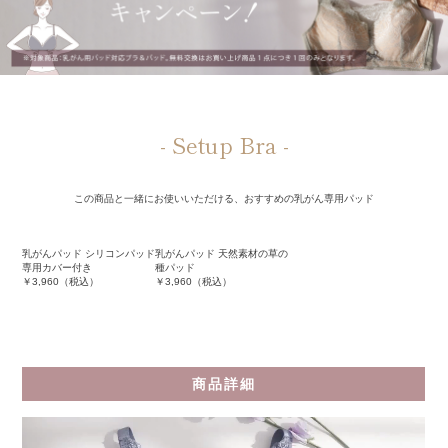
- Setup Bra -
この商品と一緒にお使いいただける、おすすめの乳がん専用パッド
乳がんパッド シリコンパッド
乳がんパッド 天然素材の草の
専用カバー付き
種パッド
￥
3,960
（税込）
￥
3,960
（税込）
商品詳細