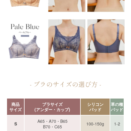
- ブラのサイズの選び方 -
商品
ブラサイズ
シリコン
草の種
サイズ
(アンダー・カップ)
パッド
パッド
A65・A70・B65
S
100-150g
1-2
B70・C65