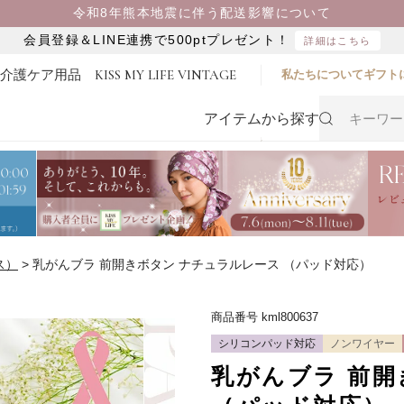
令和8年熊本地震に伴う配送影響について
会員登録＆LINE連携で500ptプレゼント！
詳細はこちら
・介護ケア用品
KISS MY LIFE VINTAGE
私たちについて
ギフト
アイテムから探す
ス）
乳がんブラ 前開きボタン ナチュラルレース （パッド対応）
商品番号
kml800637
シリコンパッド対応
ノンワイヤー
乳がんブラ 前開