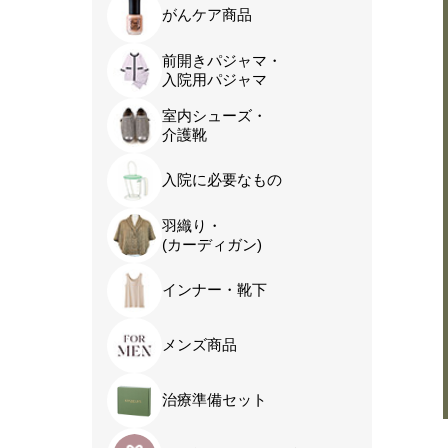
がんケア商品
前開きパジャマ・
入院用パジャマ
室内シューズ・
介護靴
入院に必要なもの
羽織り・
(カーディガン)
インナー・靴下
メンズ商品
治療準備セット