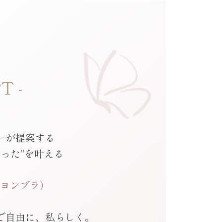
T -
ーが提案する
った"を叶える
パピヨンブラ）
で自由に、私らしく。