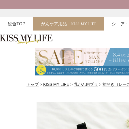
総合TOP
がんケア用品
KISS MY LIFE
シニア
トップ
KISS MY LIFE
乳がん用ブラ
前開き（レー