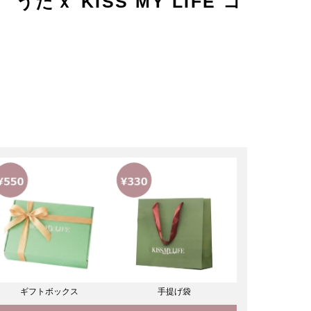
たｘ KISS MY LIFE コ
ギフトボックス
手提げ袋