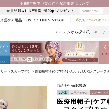
令和8年熊本地震に伴う配送影響について
会員登録＆LINE連携で500ptプレゼント！
詳細はこちら
・介護ケア用品
KISS MY LIFE VINTAGE
私たちについて
ギフト
アイテムから探す
ドリー（スカーフ型）
医療用帽子(ケア帽子) -Audrey LUXE- スカーフ
商品番号
kml100155
LUXE
コラボモデル
スカーフタ
医療用帽子(ケア帽子