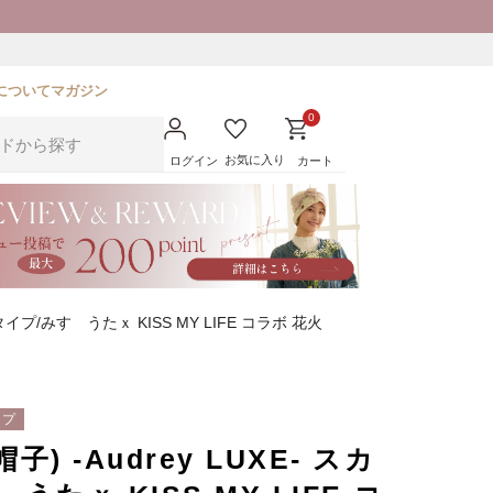
について
マガジン
0
お気に入り
ログイン
カート
タイプ/みすゞうたｘ KISS MY LIFE コラボ 花火
イプ
) -Audrey LUXE- スカ