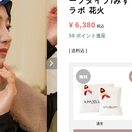
ーフタイプ/みすゞう
ラボ 花火
¥
6,380
税込
58
ポイント進呈
送料込
通常