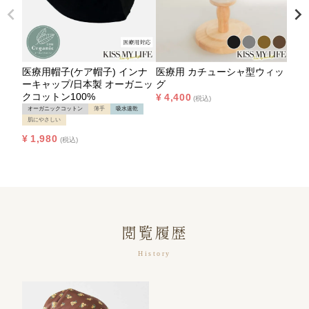
医療用帽子(ケア帽子) インナ
医療用 カチューシャ型ウィッ
ーキャップ/日本製 オーガニッ
グ
クコットン100%
¥
4,400
税込
オーガニックコットン
薄手
吸水速乾
肌にやさしい
¥
1,980
税込
閲覧履歴
History