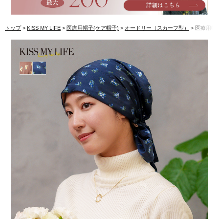
トップ
KISS MY LIFE
医療用帽子(ケア帽子)
オードリー（スカーフ型）
医療用帽子(