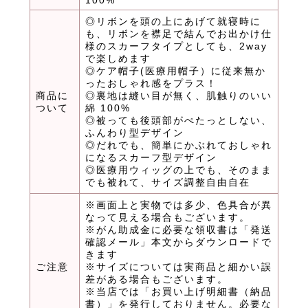
100%
◎リボンを頭の上にあげて就寝時に
も、リボンを襟足で結んでお出かけ仕
様のスカーフタイプとしても、2way
で楽しめます
◎ケア帽子(医療用帽子）に従来無か
ったおしゃれ感をプラス！
商品に
◎裏地は縫い目が無く、肌触りのいい
ついて
綿 100%
◎被っても後頭部がぺたっとしない、
ふんわり型デザイン
◎だれでも、簡単にかぶれておしゃれ
になるスカーフ型デザイン
◎医療用ウィッグの上でも、そのまま
でも被れて、サイズ調整自由自在
※画面上と実物では多少、色具合が異
なって見える場合もございます。
※がん助成金に必要な領収書は「発送
確認メール」本文からダウンロードで
きます
ご注意
※サイズについては実商品と細かい誤
差がある場合もございます。
※当店では「お買い上げ明細書（納品
書）」を発行しておりません。必要な