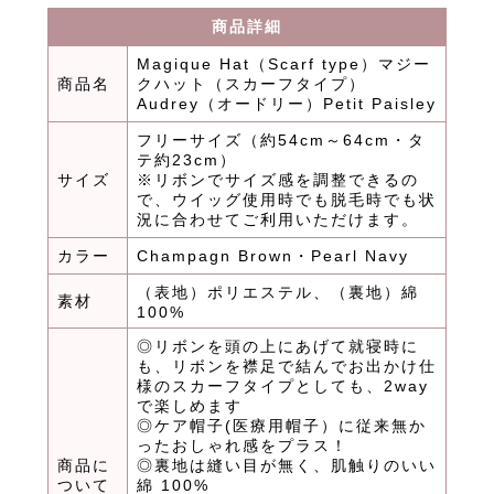
商品詳細
Magique Hat（Scarf type）マジー
商品名
クハット（スカーフタイプ）
Audrey（オードリー）Petit Paisley
フリーサイズ（約54cm～64cm・タ
テ約23cm）
サイズ
※リボンでサイズ感を調整できるの
で、ウイッグ使用時でも脱毛時でも状
況に合わせてご利用いただけます。
カラー
Champagn Brown・Pearl Navy
（表地）ポリエステル、（裏地）綿
素材
100%
◎リボンを頭の上にあげて就寝時に
も、リボンを襟足で結んでお出かけ仕
様のスカーフタイプとしても、2way
で楽しめます
◎ケア帽子(医療用帽子）に従来無か
ったおしゃれ感をプラス！
商品に
◎裏地は縫い目が無く、肌触りのいい
ついて
綿 100%