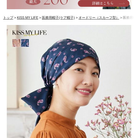
トップ
KISS MY LIFE
医療用帽子(ケア帽子)
オードリー（スカーフ型）
医療用帽子(