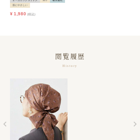
オーガニックコットン
薄手
吸水速乾
肌にやさしい
¥
1,980
税込
閲覧履歴
History