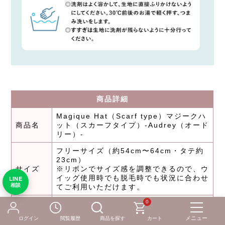
商品詳細
Magique Hat（Scarf type）マジークハ
商品名
ット（スカーフタイプ）-Audrey（オード
リー）-
フリーサイズ（約54cm〜64cm・タテ約
23cm）
サイズ
※リボンでサイズ感を調整できるので、ウ
イッグ使用時でも脱毛時でも状況に合わせ
LINE
相談
てご利用いただけます。
0
蝶と薔薇：アンティークブルー、アンティ
柄・カラ
ークグレージュ、ピンクベージュ、フレン
ー
ログイン
閲覧履歴
商品を探す
カート
チブルー