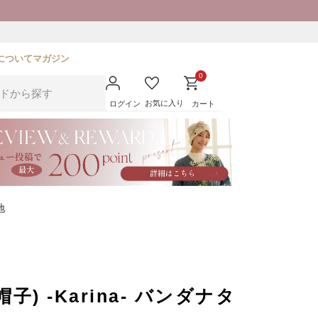
について
マガジン
0
お気に入り
ログイン
カート
地
) -Karina- バンダナタ