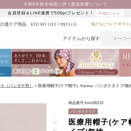
令和8年熊本地震に伴う配送影響について
会員登録＆LINE連携で500ptプレゼント！
詳細はこちら
・介護ケア用品
KISS MY LIFE VINTAGE
私たちについて
ギフト
アイテムから探す
ーナ（バンダナ型）
医療用帽子(ケア帽子) -Karina- バンダナタイプ/無
商品番号
kml100210
バンダナタイプ
医療用帽子(ケア帽子