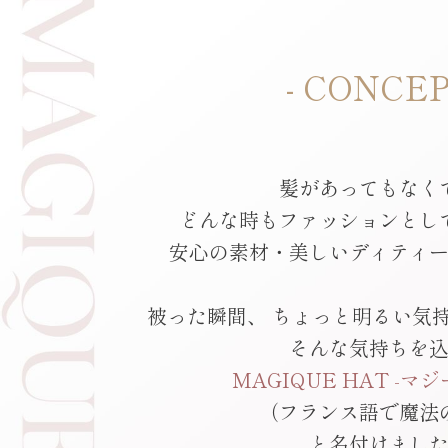
- CONCEP
髪があってもなく
どんな時もファッションとし
安心の素材・美しいディティ
被った瞬間、 ちょっと明るい気
そんな気持ちを
MAGIQUE HAT -マ
（フランス語で魔法
と名付けまし