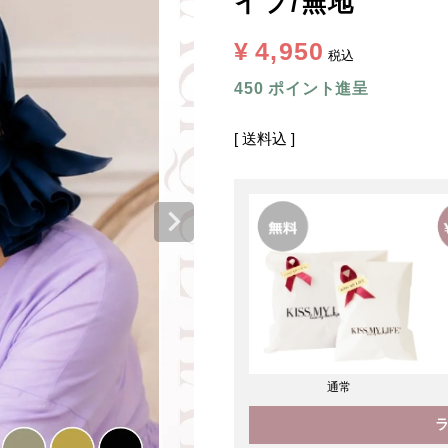
イプ/無地
¥
4,950
税込
450
ポイント進呈
送料込
通常