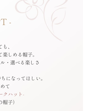
T -
ても、
て楽しめる帽子。
ール・選べる楽しさ
持ちになってほしい。
込めて
ジークハット-
の帽子）
た。