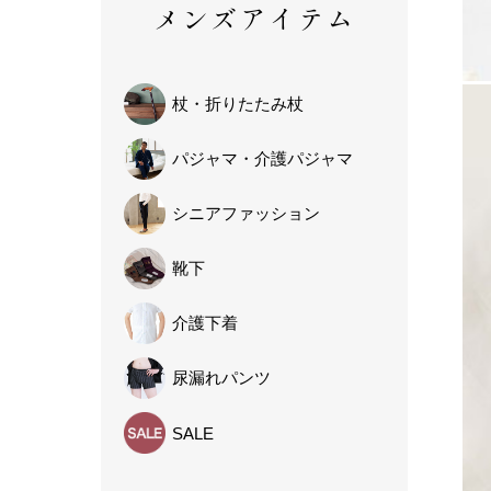
メンズアイテム
杖・
折りたたみ杖
パジャマ・
介護パジャマ
シニア
ファッション
靴下
介護下着
尿漏れパンツ
SALE