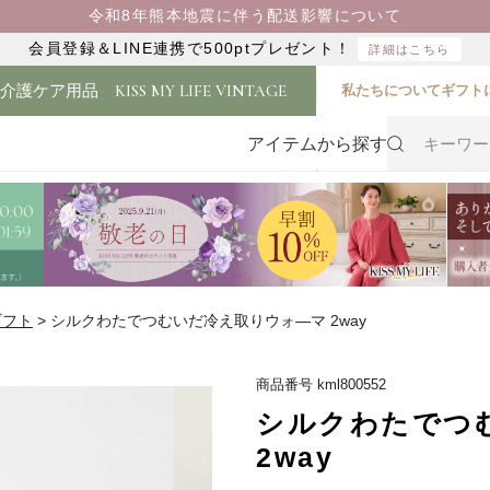
令和8年熊本地震に伴う配送影響について
会員登録＆LINE連携で500ptプレゼント！
詳細はこちら
・介護ケア用品
KISS MY LIFE VINTAGE
私たちについて
ギフト
アイテムから探す
ギフト
シルクわたでつむいだ冷え取りウォ―マ 2way
商品番号
kml800552
シルクわたでつ
2way