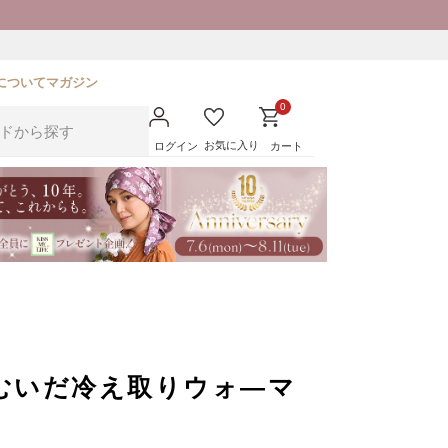
について
マガジン
0
お気に入り
ログイン
カート
むいだ冷え取りウォ―マ