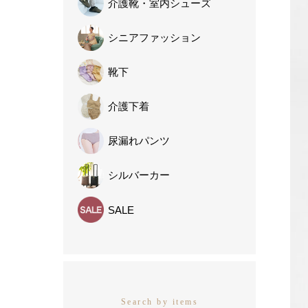
介護靴・
室内シューズ
シニア
ファッション
靴下
介護下着
尿漏れパンツ
シルバーカー
SALE
Search by items