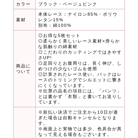
カラー
ブラック・ベージュピンク
本体レース：ナイロン85%・ポリウ
素材
レタン15%
別布：綿100%
◎お得な5枚セット
◎柔らかく美しいレース素材×滑らか
な肌触りの綿素材
◎こだわりのカッティングではきやす
さUP!
◎足回りとお腹周りは、良く伸び、し
商品に
めつけの少ないゴムを使用
ついて
◎計算されたレース使い、バックはレ
ースのトリミングでシルエットに響き
にくくなっています。
※伝票の品名の項目には、「パンツ」
とは書かず「衣類」と書いてお送りし
ています。
※前払い決済でご注文から10日が過
ぎた場合は自動キャンセルとなりま
す。
※画面上と実物では多少、色具合が異
なって見える場合もございます。