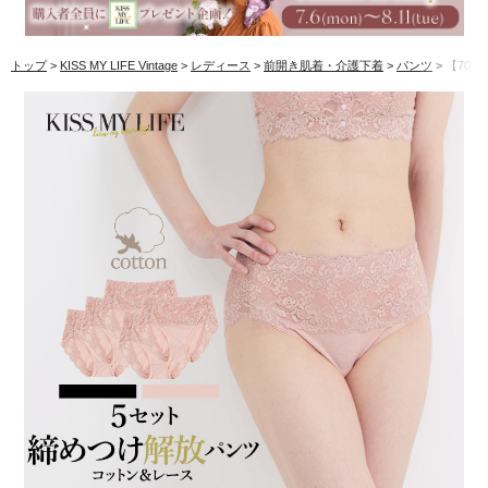
トップ
KISS MY LIFE Vintage
レディース
前開き肌着・介護下着
パンツ
【70%