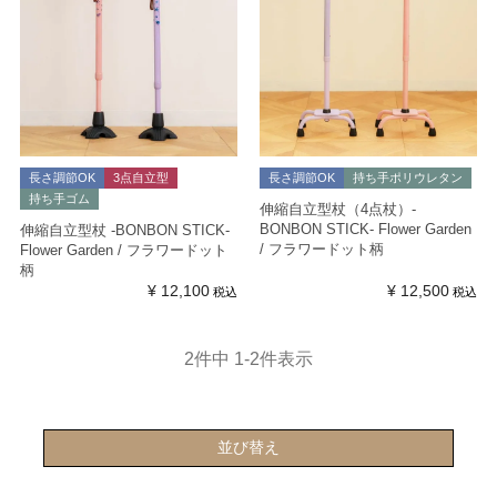
長さ調節OK
3点自立型
長さ調節OK
持ち手ポリウレタン
持ち手ゴム
伸縮自立型杖（4点杖）-
BONBON STICK- Flower Garden
伸縮自立型杖 -BONBON STICK-
/ フラワードット柄
Flower Garden / フラワードット
柄
¥
12,100
¥
12,500
税込
税込
2
件中
1
-
2
件表示
並び替え