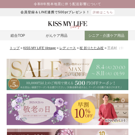
令和8年熊本地震に伴う配送影響について
会員登録＆LINE連携で500ptプレゼント！
詳細はこちら
総合TOP
がんケア用品
シニア・介護ケア用品
トップ
KISS MY LIFE Vintage
レディース
杖 折りたたみ杖
三点杖（伸縮・自