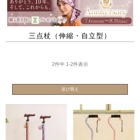
三点杖（伸縮・自立型）
2
件中
1
-
2
件表示
並び替え