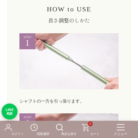
HOW to USE
長さ調整のしかた
シャフトの一方を引っ張ります。
LINE
相談
0
ログイン
閲覧履歴
商品を探す
カート