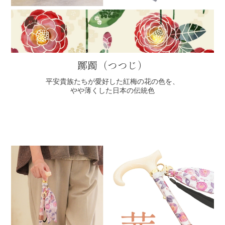
躑躅（つつじ）
平安貴族たちが愛好した紅梅の花の色を、
やや薄くした日本の伝統色