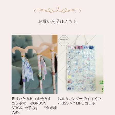
お揃い商品はこちら
折りたたみ杖（金子みすゞ
お薬カレンダー みすずうた
コラボ杖）-BONBON
× KISS MY LIFE コラボ
STICK- 金子みすゞ『金米糖
の夢』