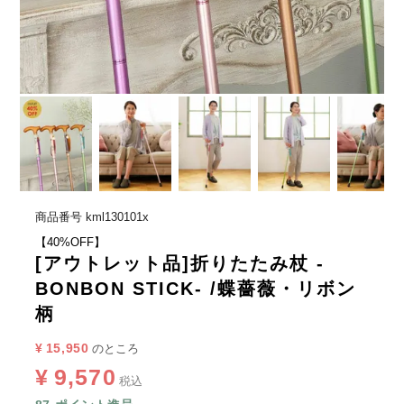
商品番号
kml130101x
【40%OFF】
[アウトレット品]折りたたみ杖 -
BONBON STICK- /蝶薔薇・リボン
柄
¥
15,950
のところ
¥
9,570
税込