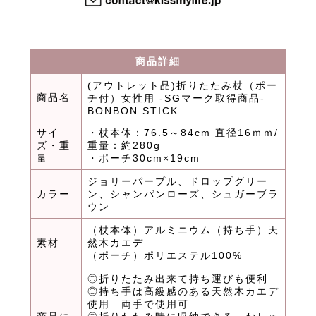
商品詳細
(アウトレット品)折りたたみ杖（ポー
商品名
チ付）女性用 -SGマーク取得商品-
BONBON STICK
サイ
・杖本体：76.5～84cm 直径16ｍｍ/
ズ・重
重量：約280g
量
・ポーチ30cm×19cm
ジョリーパープル、ドロップグリー
カラー
ン、シャンパンローズ、シュガーブラ
ウン
（杖本体）アルミニウム（持ち手）天
素材
然木カエデ
（ポーチ）ポリエステル100%
◎折りたたみ出来て持ち運びも便利
◎持ち手は高級感のある天然木カエデ
使用 両手で使用可