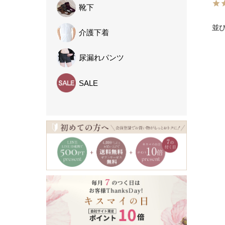
靴下
並
介護下着
尿漏れパンツ
SALE