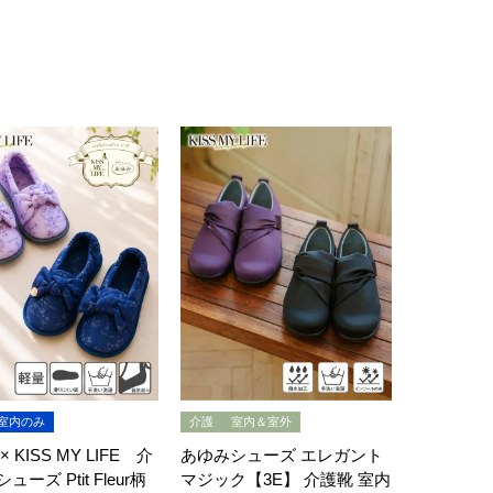
室内のみ
介護
室内＆室外
 KISS MY LIFE 介
あゆみシューズ エレガント
ーズ Ptit Fleur柄
マジック【3E】 介護靴 室内