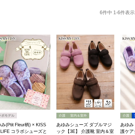
6
件中
1
-
6
件表示
ラボモデル
介護
室内＆室外
介護
(Ptit Fleur柄) × KISS
あゆみシューズ ダブルマジ
あゆみ ×
 LIFE コラボシューズと
ック【3E】 介護靴 室内＆室
護ケアシュ