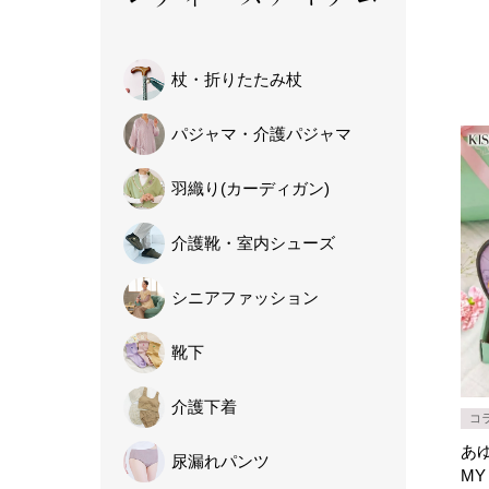
杖・
折りたたみ杖
パジャマ・
介護パジャマ
羽織り
(カーディガン)
介護靴・
室内シューズ
シニア
ファッション
靴下
介護下着
コ
あゆみ
尿漏れパンツ
MY