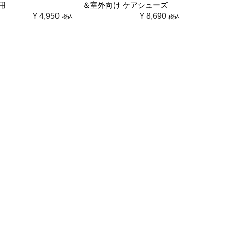
用
＆室外向け ケアシューズ
¥
4,950
¥
8,690
税込
税込