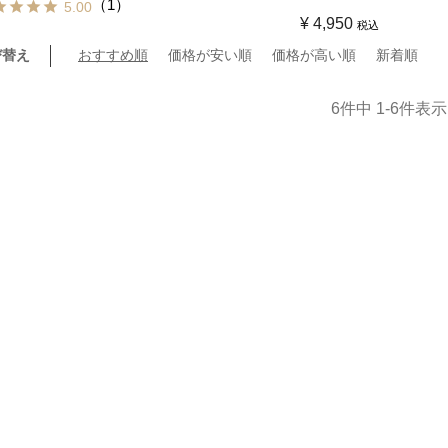
（1）
5.00
¥
4,950
税込
び替え
おすすめ順
価格が安い順
価格が高い順
新着順
6
件中
1
-
6
件表示