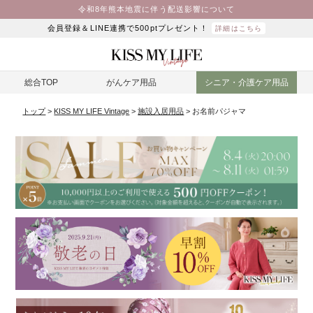
令和8年熊本地震に伴う配送影響について
会員登録＆LINE連携で500ptプレゼント！
詳細はこちら
総合TOP
がんケア用品
シニア・介護ケア用品
トップ
KISS MY LIFE Vintage
施設入居用品
お名前パジャマ