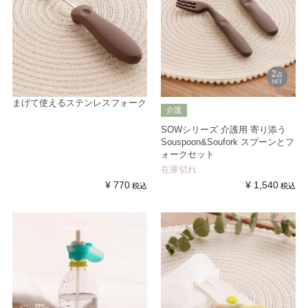
まげて使えるステンレスフォーク
介護
SOWシリーズ 介護用 寄り添う
Souspoon&Soufork スプーンとフ
ォークセット
在庫切れ
¥
770
¥
1,540
税込
税込