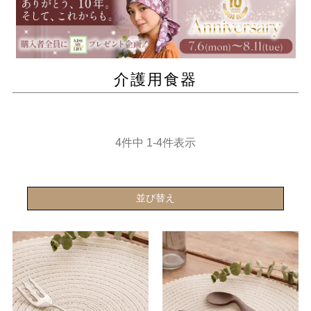
介護用食器
4
件中
1
-
4
件表示
並び替え