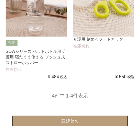
介護用 刻めるフードカッター
介護
在庫切れ
SOWシリーズ ペットボトル用 介
護用 寝たまま使える プッシュ式
ストローホッパー
在庫切れ
¥
484
¥
550
税込
税込
4
件中
1
-
4
件表示
並び替え