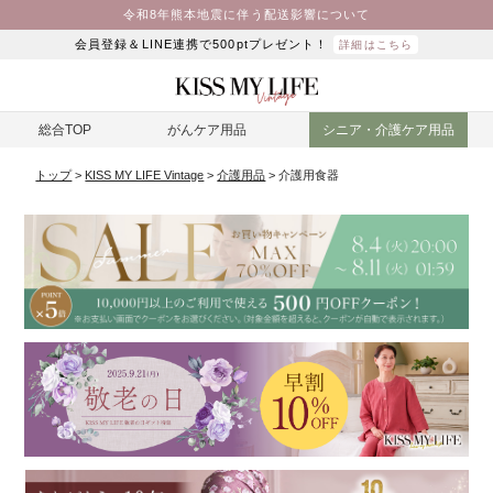
令和8年熊本地震に伴う配送影響について
会員登録＆LINE連携で500ptプレゼント！
詳細はこちら
総合TOP
がんケア用品
シニア・介護ケア用品
トップ
KISS MY LIFE Vintage
介護用品
介護用食器