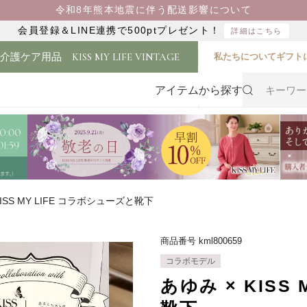
令和8年熊本地震に伴う配送影響について
会員登録＆LINE連携で500ptプレゼント！
詳細はこちら
・介護ケア用品
KISS MY LIFE VINTAGE
私たちについて
ギフト
アイテムから探す
KISS MY LIFE コラボシューズと靴下
商品番号
kml800659
コラボモデル
あゆみ × KISS