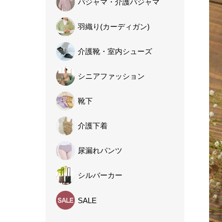
パジャマ・
介護パジャマ
羽織り
(カーディガン)
介護靴・
室内シューズ
シニア
ファッション
靴下
介護下着
尿漏れパンツ
シルバーカー
SALE