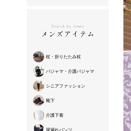
Search by items
メンズアイテム
杖・
折りたたみ杖
パジャマ・
介護パジャマ
シニア
ファッション
靴下
介護下着
尿漏れパンツ