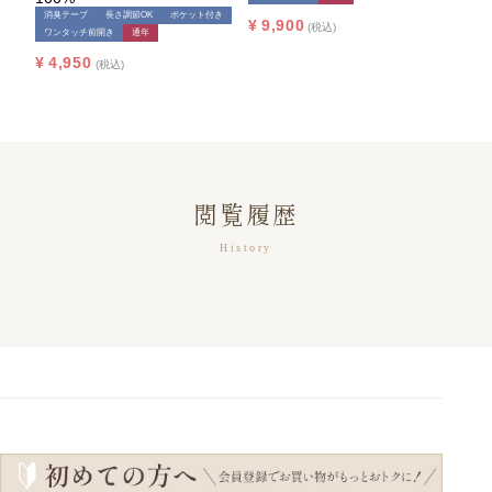
消臭テープ
長さ調節OK
ポケット付き
ワン
¥
9,900
税込
ワンタッチ前開き
通年
入院
¥
4,950
¥
4,
税込
閲覧履歴
History