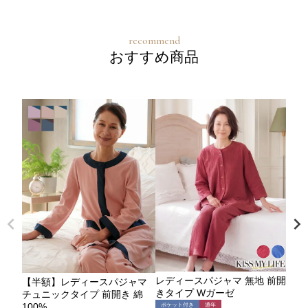
おすすめ商品
レディースパジャマ 無地 前開
【半額】レディースパジャマ
【半
きタイプ Wガーゼ
チュニックタイプ 前開き 綿
地 
100%
ガー
ポケット付き
通年