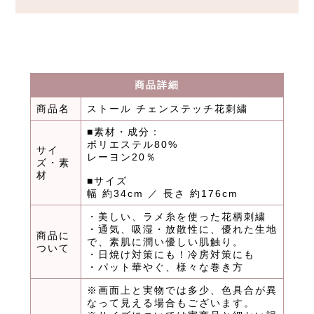
商品詳細
商品名
ストール チェンステッチ花刺繍
■素材・成分：
ポリエステル80%
サイ
レーヨン20％
ズ・素
材
■サイズ
幅 約34cm ／ 長さ 約176cm
・美しい、ラメ糸を使った花柄刺繍
・通気、吸湿・放散性に、優れた生地
商品に
で、素肌に潤い優しい肌触り。
ついて
・日焼け対策にも！冷房対策にも
・パット華やぐ、様々な巻き方
※画面上と実物では多少、色具合が異
なって見える場合もございます。