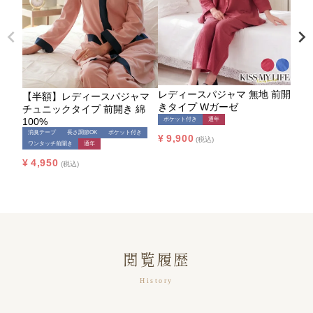
レディースパジャマ 無地 前開
【半額】レディースパジャマ
【半
きタイプ Wガーゼ
チュニックタイプ 前開き 綿
地 
100%
ガー
ポケット付き
通年
消臭テープ
長さ調節OK
ポケット付き
ワン
¥
9,900
税込
ワンタッチ前開き
通年
入院
¥
4,950
¥
4,
税込
閲覧履歴
History