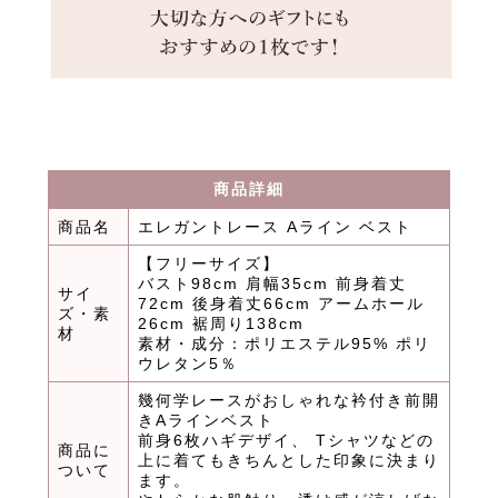
商品詳細
商品名
エレガントレース Aライン ベスト
【フリーサイズ】
バスト98cm 肩幅35cm 前身着丈
サイ
72cm 後身着丈66cm アームホール
ズ・素
26cm 裾周り138cm
材
素材・成分：ポリエステル95% ポリ
ウレタン5％
幾何学レースがおしゃれな衿付き前開
きAラインベスト
前身6枚ハギデザイ、 Tシャツなどの
商品に
上に着てもきちんとした印象に決まり
ついて
ます。