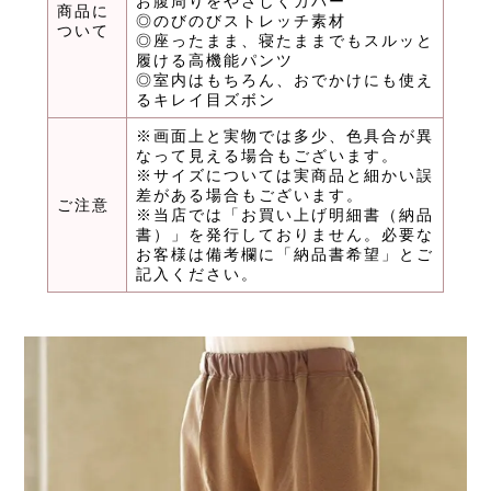
お腹周りをやさしくカバー
商品に
◎のびのびストレッチ素材
ついて
◎座ったまま、寝たままでもスルッと
履ける高機能パンツ
◎室内はもちろん、おでかけにも使え
るキレイ目ズボン
※画面上と実物では多少、色具合が異
なって見える場合もございます。
※サイズについては実商品と細かい誤
差がある場合もございます。
ご注意
※当店では「お買い上げ明細書（納品
書）」を発行しておりません。必要な
お客様は備考欄に「納品書希望」とご
記入ください。