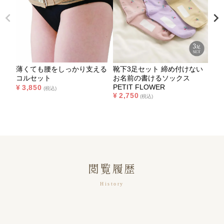
薄くても腰をしっかり支える
靴下3足セット 締め付けない
超極
コルセット
お名前の書けるソックス
ロ歯
PETIT FLOWER
¥
3,850
介護
税込
¥
2,750
税込
¥
1,
閲覧履歴
History