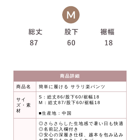
商品詳細
商品名
簡単に履ける サラリ楽パンツ
S：総丈86/股下60/裾幅18
サイ
M：総丈87/股下60/裾幅18
ズ・素
材
■生産地：中国
◎さらさらした生地感で暑い日も快適
◎名前記入欄付き
◎安心の深履き仕様、越本を包み込み