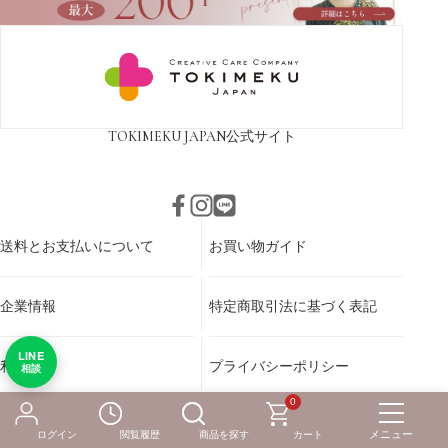
TOKIMEKU JAPAN
公式サイト
送料とお支払いについて
お買い物ガイド
企業情報
特定商取引法に基づく表記
LINE
利用規約
プライバシーポリシー
相談
©KISS MY LIFE All Rights Reserved
0
シニア・介護ケア用品
総合TOP
がんケア用品
ログイン
閲覧履歴
商品を探す
カート