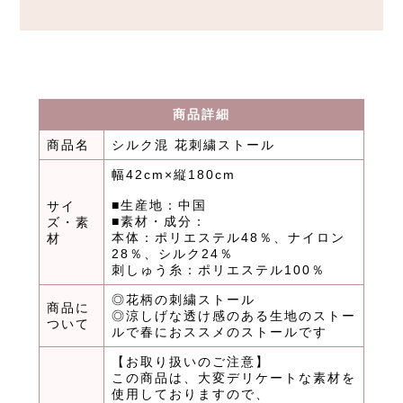
商品詳細
商品名
シルク混 花刺繍ストール
幅42cm×縦180cm
■生産地：中国
サイ
■素材・成分：
ズ・素
本体：ポリエステル48％、ナイロン
材
28％、シルク24％
刺しゅう糸：ポリエステル100％
◎花柄の刺繍ストール
商品に
◎涼しげな透け感のある生地のストー
ついて
ルで春におススメのストールです
【お取り扱いのご注意】
この商品は、大変デリケートな素材を
使用しておりますので、