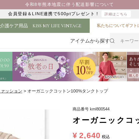
令和8年熊本地震に伴う配送影響について
会員登録＆LINE連携で500ptプレゼント！
詳細はこちら
・介護ケア用品
KISS MY LIFE VINTAGE
私たちについて
ギフト
アイテムから探す
ファッション
オーガニックコットン100%タンクトップ
商品番号
kml800544
オーガニックコッ
¥
2,640
税込