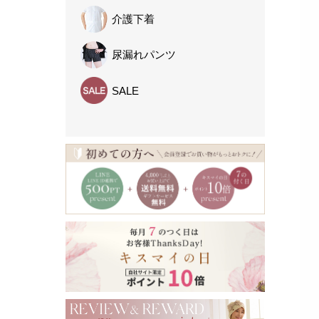
介護下着
尿漏れパンツ
SALE