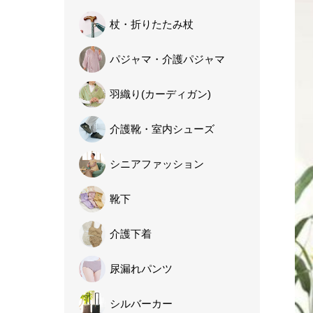
杖・
折りたたみ杖
パジャマ・
介護パジャマ
羽織り
(カーディガン)
介護靴・
室内シューズ
シニア
ファッション
靴下
介護下着
尿漏れパンツ
シルバーカー