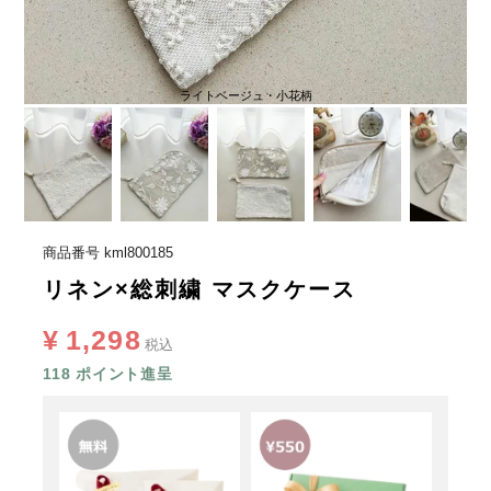
ライトベージュ・小花柄
商品番号
kml800185
リネン×総刺繍 マスクケース
¥
1,298
税込
118
ポイント進呈