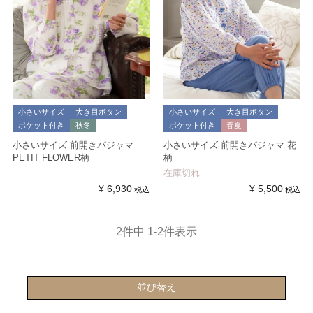
小さいサイズ
大き目ボタン
小さいサイズ
大き目ボタン
ポケット付き
秋冬
ポケット付き
春夏
小さいサイズ 前開きパジャマ
小さいサイズ 前開きパジャマ 花
PETIT FLOWER柄
柄
在庫切れ
¥
6,930
¥
5,500
税込
税込
2
件中
1
-
2
件表示
並び替え