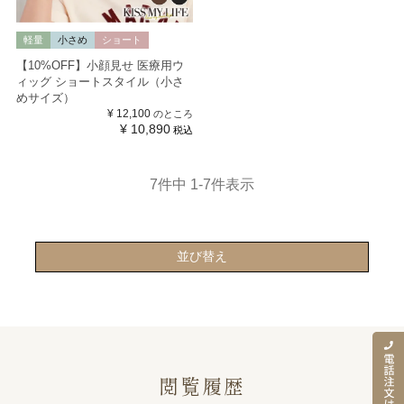
軽量
小さめ
ショート
【10%OFF】小顔見せ 医療用ウ
ィッグ ショートスタイル（小さ
めサイズ）
¥
12,100
のところ
¥
10,890
税込
7
件中
1
-
7
件表示
並び替え
閲覧履歴