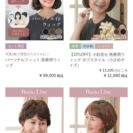
セット商品
軽量
小さめ
ショート
写真1枚で理想のスタイルに！
【10%OFF】小顔見せ 医療用ウ
パーソナルフィット 医療用ウィ
ィッグ ボブスタイル（小さめサ
ッグ
イズ）
¥
13,200
のところ
¥
99,000
¥
11,880
税込
税込