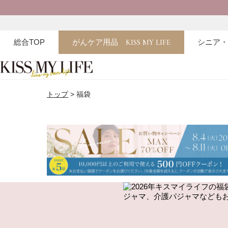
総合TOP
がんケア用品
KISS MY LIFE
シニア
トップ
福袋