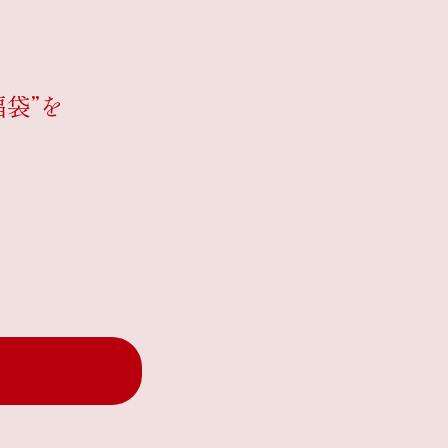
と
袋”を