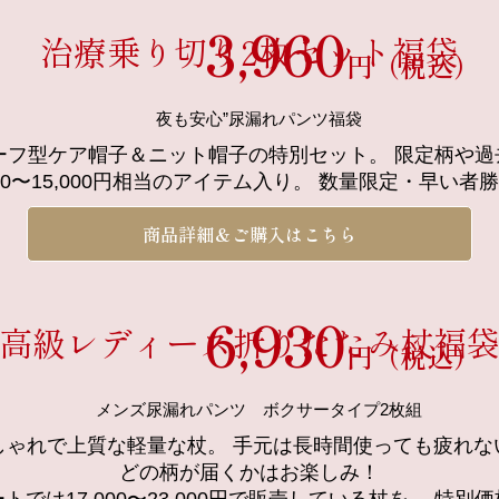
3,960
治療乗り切り2枚セット福袋
円（税込）
カーフ型ケア帽子＆ニット帽子の特別セット。 限定柄や
000〜15,000円相当のアイテム入り。 数量限定・早い者
商品詳細＆ご購入はこちら
6,930
高級レディース折りたたみ杖福
円（税込）
しゃれで上質な軽量な杖。 手元は長時間使っても疲れな
どの柄が届くかはお楽しみ！