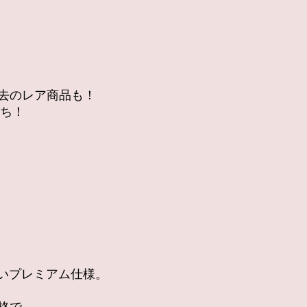
過去のレア商品も！
勝ち！
袋
いプレミアム仕様。