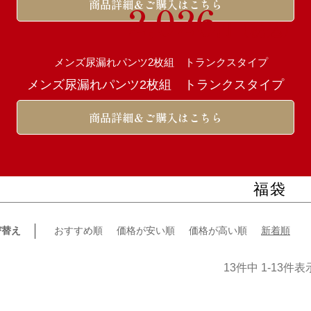
商品詳細＆ご購入はこちら
2,026
円（税込）
メンズ尿漏れパンツ2枚組 トランクスタイプ
商品詳細＆ご購入はこちら
福袋
び替え
おすすめ順
価格が安い順
価格が高い順
新着順
13
件中
1
-
13
件表