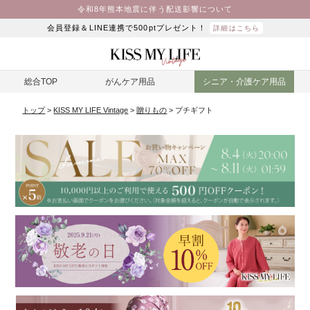
令和8年熊本地震に伴う配送影響について
会員登録＆LINE連携で500ptプレゼント！
詳細はこちら
総合TOP
がんケア用品
シニア・介護ケア用品
トップ
KISS MY LIFE Vintage
贈りもの
プチギフト