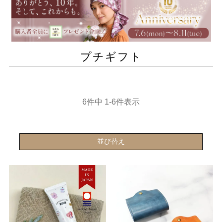
プチギフト
6
件中
1
-
6
件表示
並び替え