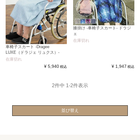
膝掛け -車椅子スカート- ドラジ
ェ
在庫切れ
車椅子スカート -Dragee
LUXE（ドラジェ リュクス）-
在庫切れ
¥
5,940
¥
1,947
税込
税込
2
件中
1
-
2
件表示
並び替え