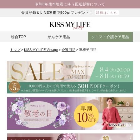
令和8年熊本地震に伴う配送影響について
会員登録＆LINE連携で500ptプレゼント！
詳細はこちら
総合TOP
がんケア用品
シニア・介護ケア用品
トップ
KISS MY LIFE Vintage
介護用品
車椅子用品