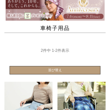
車椅子用品
2
件中
1
-
2
件表示
並び替え