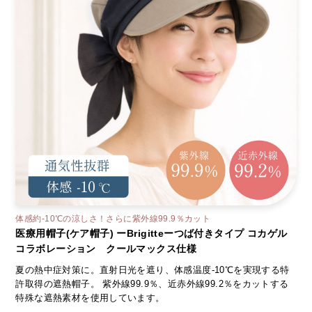
体感約-10℃の涼しさ！さらに紫外線99.9％カット
医療用帽子(ケア帽子) ーBrigitteーつば付きタイプ コカゲル
コラボレーション クールマックス仕様
夏の熱中症対策に。直射日光を遮り、体感温度-10℃を実現する特
許取得の遮熱帽子。 紫外線99.9％、近赤外線99.2％をカットする
特殊な遮熱素材を使用しています。