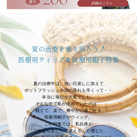
夏の治療を乗り切ろう！
医療用ウィッグ＆医療用帽子特集
夏の治療中は、強い日差しに加えて
ホットフラッシュや頭の蒸れも辛くって・・
本当に毎日が大変でした。
そんな中で私が求めていたのは、
「軽くて、楽で、爽やかに過ごせる」
医療用帽子やウィッグ。
この特集では、私自身が
「これなら安心して使える」と感じた、