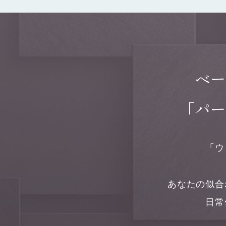
ベー
「パー
「ウ
あなたの似合
日常