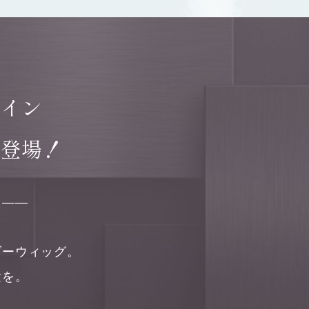
ライン
」登場！
」——
ダーウィッグ。
験を。