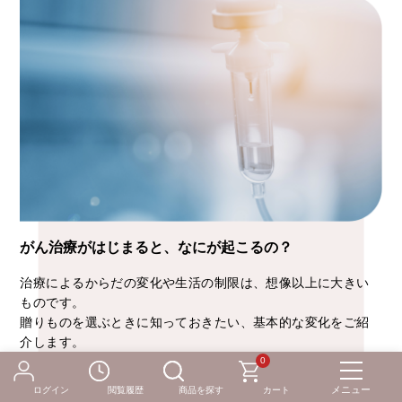
がん治療がはじまると、なにが起こるの？
治療によるからだの変化や生活の制限は、想像以上に大きい
ものです。
贈りものを選ぶときに知っておきたい、基本的な変化をご紹
介します。
0
・からだの変化（脱毛、体力低下、味覚変化など）
・日常の制限（外出しにくい、感染リスクで人混みを避け
ログイン
閲覧履歴
商品を探す
カート